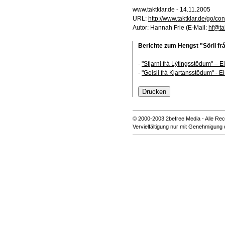
www.taktklar.de - 14.11.2005
URL:
http://www.taktklar.de/go/c
Autor: Hannah Frie (E-Mail:
hf@tak
Berichte zum Hengst "Sörli fr
-
"Stjarni frá Lýtingsstödum" –
-
"Geisli frá Kjartansstödum" - 
© 2000-2003 2befree Media - Alle Rec
Vervielfältigung nur mit Genehmigung