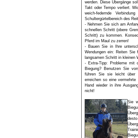
werden. Diese Übergänge soll
Takt oder Tempo verliert. Wich
weich-federnde Verbindun
Schultergürtelbereich des Reit
- Nehmen Sie sich am Anfang 
schnellen Schritt (obere Gre
Schritt) zu kommen. Konseq
Pferd im Maul zu zerren!
- Bauen Sie in Ihre untersc
Wendungen ein: Reiten Sie f
langsamen Schritt in kleinen
- Extra-Tipp: Probleme mit 
Biegung? Benutzen Sie vors
führen Sie sie leicht über
erreichen so eine vermehrte 
Hand wieder in ihre Ausgan
nicht!
Sie w
Biegu
Überg
dest
Über
Trai
Biegu