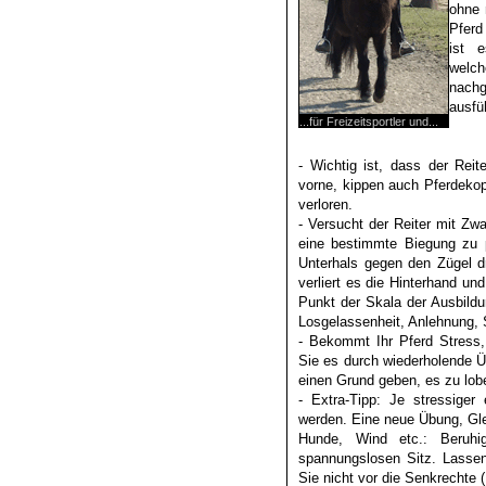
ohne 
Pferd
ist 
wel
nachg
ausfü
...für Freizeitsportler und...
- Wichtig ist, dass der Rei
vorne, kippen auch Pferdekop
verloren.
- Versucht der Reiter mit Zw
eine bestimmte Biegung zu 
Unterhals gegen den Zügel dr
verliert es die Hinterhand und
Punkt der Skala der Ausbildu
Losgelassenheit, Anlehnung,
- Bekommt Ihr Pferd Stress,
Sie es durch wiederholende Ü
einen Grund geben, es zu lob
- Extra-Tipp: Je stressiger
werden. Eine neue Übung, Gl
Hunde, Wind etc.: Beruhi
spannungslosen Sitz. Lassen 
Sie nicht vor die Senkrechte 