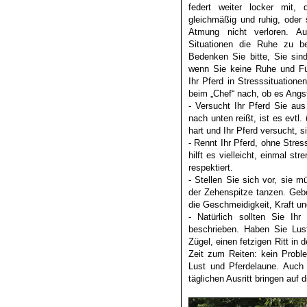
federt weiter locker mit, 
gleichmäßig und ruhig, oder 
Atmung nicht verloren. A
Situationen die Ruhe zu be
Bedenken Sie bitte, Sie sind
wenn Sie keine Ruhe und Füh
Ihr Pferd in Stresssituationen
beim „Chef“ nach, ob es Ang
- Versucht Ihr Pferd Sie au
nach unten reißt, ist es evtl.
hart und Ihr Pferd versucht, s
- Rennt Ihr Pferd, ohne Stre
hilft es vielleicht, einmal st
respektiert.
- Stellen Sie sich vor, sie m
der Zehenspitze tanzen. Gebe
die Geschmeidigkeit, Kraft und
- Natürlich sollten Sie Ih
beschrieben. Haben Sie Lus
Zügel, einen fetzigen Ritt in
Zeit zum Reiten: kein Probl
Lust und Pferdelaune. Auch 
täglichen Ausritt bringen auf d