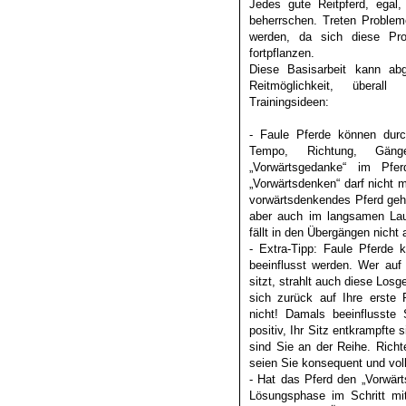
Jedes gute Reitpferd, egal, 
beherrschen. Treten Probleme
werden, da sich diese Pr
fortpflanzen.
Diese Basisarbeit kann ab
Reitmöglichkeit, überal
Trainingsideen:
- Faule Pferde können durch
Tempo, Richtung, Gäng
„Vorwärtsgedanke“ im Pfer
„Vorwärtsdenken“ darf nicht 
vorwärtsdenkendes Pferd geht
aber auch im langsamen Lauf
fällt in den Übergängen nicht 
- Extra-Tipp: Faule Pferde 
beeinflusst werden. Wer auf
sitzt, strahlt auch diese Los
sich zurück auf Ihre erste
nicht! Damals beeinflusste 
positiv, Ihr Sitz entkrampfte 
sind Sie an der Reihe. Richt
seien Sie konsequent und voll
- Hat das Pferd den „Vorwärt
Lösungsphase im Schritt mit