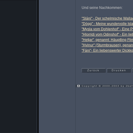
Und seine Nachkommen:
"Sláni" - Der schelmische Walla
"Dögg" - Meine wundervolle Isl
"Mysla vom Dohlenhof" - Eine 
"Hlorridi vom Odinshof" - Ein l
"Hetjar", genannt: Häuptling Fl
"Hvinur" (Sturmbrausen), genann
"Fáni"- Ein liebenswerter Dickk